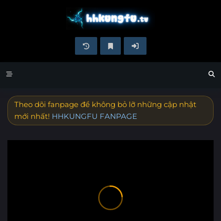
Theo dõi fanpage để không bỏ lỡ những cập nhật
mới nhất!
HHKUNGFU FANPAGE