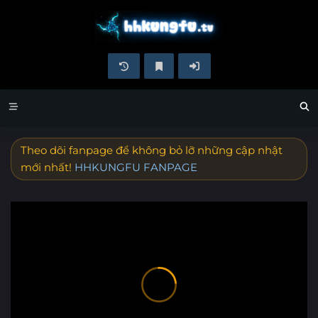
Theo dõi fanpage để không bỏ lỡ những cập nhật
mới nhất!
HHKUNGFU FANPAGE