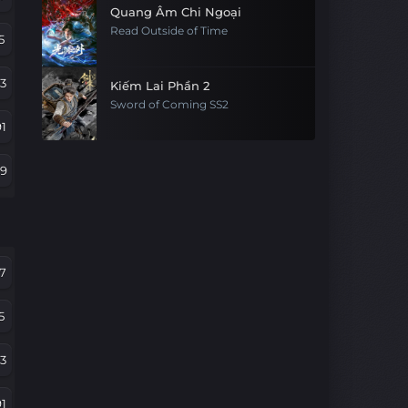
Quang Âm Chi Ngoại
Read Outside of Time
5
3
Kiếm Lai Phần 2
Sword of Coming SS2
1
79
67
5
7
43
5
1
3
9
1