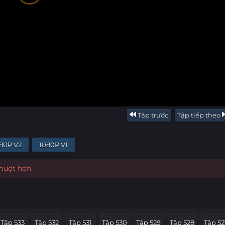
Tập trước
Tập tiếp theo
80P V2
1080P V1
 mượt hơn
Tập 533
Tập 532
Tập 531
Tập 530
Tập 529
Tập 528
Tập 52