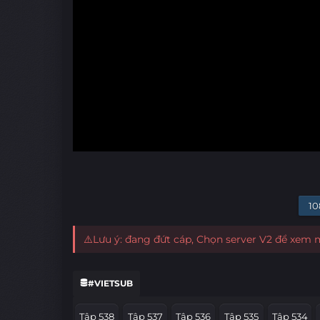
10
⚠️Lưu ý: đang đứt cáp, Chọn server V2 để xem
#VIETSUB
Tập 538
Tập 537
Tập 536
Tập 535
Tập 534