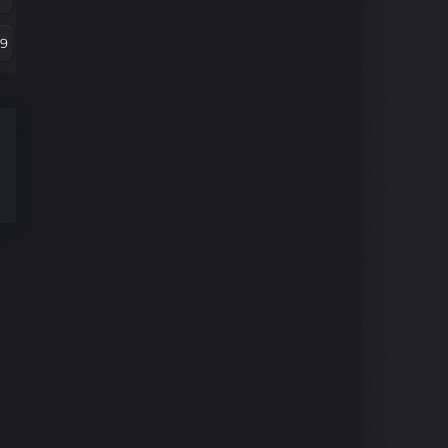
07
79
5
67
3
5
1
43
9
30
7
8
5
06
3
94
1
2