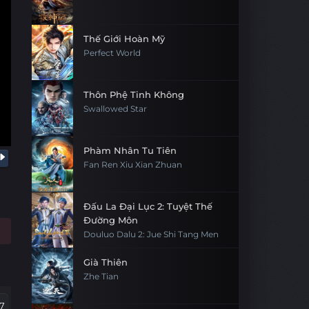
Thế Giới Hoàn Mỹ
Perfect World
Thôn Phệ Tinh Không
Swallowed Star
Phàm Nhân Tu Tiên
Fan Ren Xiu Xian Zhuan
Đấu La Đại Lục 2: Tuyệt Thế
Đường Môn
Douluo Dalu 2: Jue Shi Tang Men
Già Thiên
Zhe Tian
7