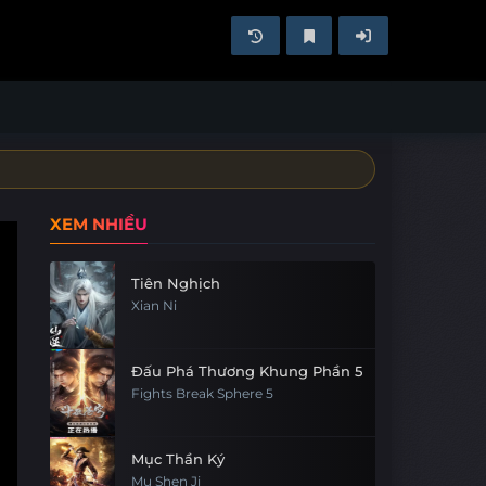
XEM NHIỀU
Tiên Nghịch
Xian Ni
Đấu Phá Thương Khung Phần 5
Fights Break Sphere 5
Mục Thần Ký
Mu Shen Ji