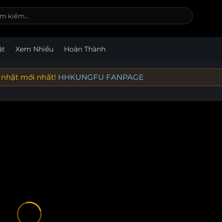
ật
Xem Nhiều
Hoàn Thành
 nhật mới nhất!
HHKUNGFU FANPAGE