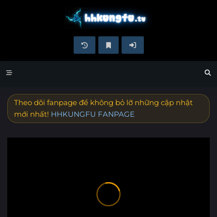
Theo dõi fanpage để không bỏ lỡ những cập nhật
mới nhất!
HHKUNGFU FANPAGE