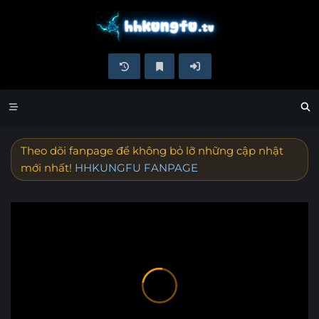
Theo dõi fanpage để không bỏ lỡ những cập nhật
mới nhất!
HHKUNGFU FANPAGE