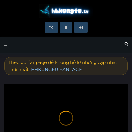
Theo dõi fanpage để không bỏ lỡ những cập nhật
mới nhất!
HHKUNGFU FANPAGE