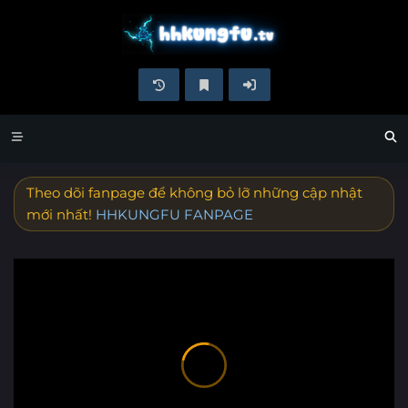
Theo dõi fanpage để không bỏ lỡ những cập nhật
mới nhất!
HHKUNGFU FANPAGE