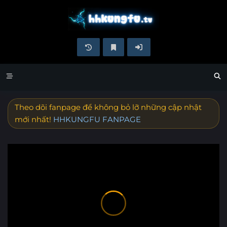
Theo dõi fanpage để không bỏ lỡ những cập nhật
mới nhất!
HHKUNGFU FANPAGE