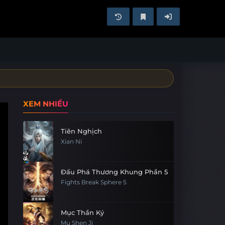
XEM NHIỀU
Tiên Nghịch
Xian Ni
Đấu Phá Thương Khung Phần 5
Fights Break Sphere 5
Mục Thần Ký
Mu Shen Ji