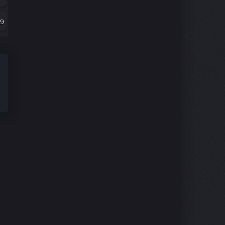
07
79
5
67
3
5
1
43
9
30
7
8
5
06
3
94
1
2