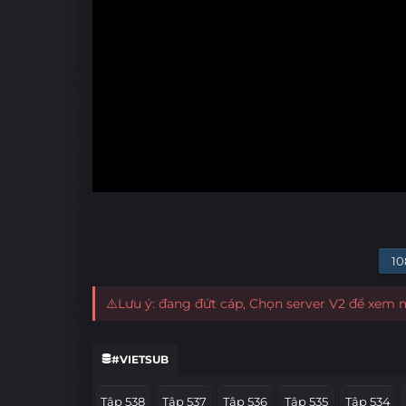
10
⚠️Lưu ý: đang đứt cáp, Chọn server V2 để xem
#VIETSUB
Tập 538
Tập 537
Tập 536
Tập 535
Tập 534