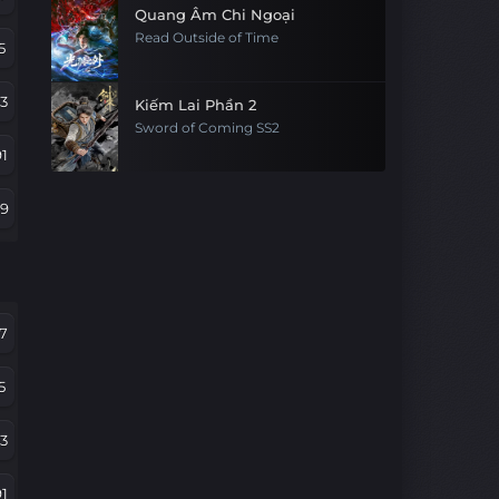
Quang Âm Chi Ngoại
Read Outside of Time
5
3
Kiếm Lai Phần 2
Sword of Coming SS2
1
79
67
5
7
43
5
1
3
9
1