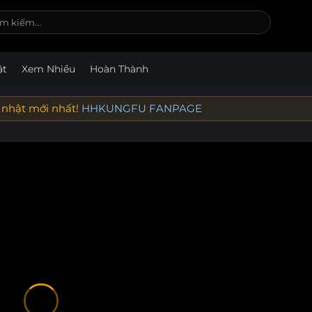
ật
Xem Nhiều
Hoàn Thành
 nhật mới nhất!
HHKUNGFU FANPAGE