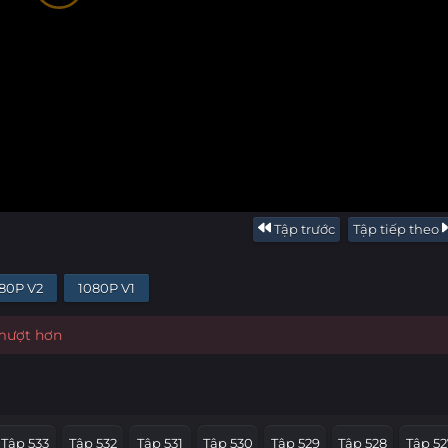
Tập trước
Tập tiếp theo
80P V2
1080P V1
 mượt hơn
Tập 533
Tập 532
Tập 531
Tập 530
Tập 529
Tập 528
Tập 52