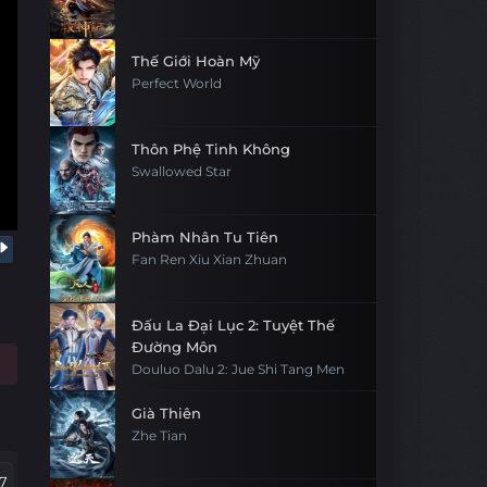
Thế Giới Hoàn Mỹ
Perfect World
Thôn Phệ Tinh Không
Swallowed Star
Phàm Nhân Tu Tiên
Fan Ren Xiu Xian Zhuan
Đấu La Đại Lục 2: Tuyệt Thế
Đường Môn
Douluo Dalu 2: Jue Shi Tang Men
Già Thiên
Zhe Tian
7