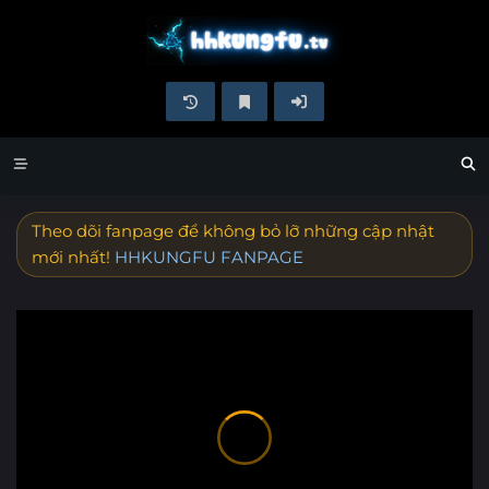
Theo dõi fanpage để không bỏ lỡ những cập nhật
mới nhất!
HHKUNGFU FANPAGE