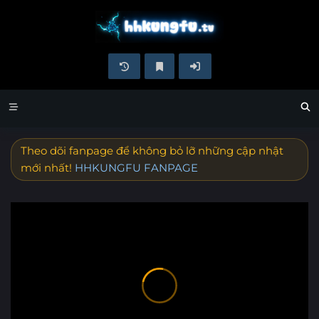
Theo dõi fanpage để không bỏ lỡ những cập nhật
mới nhất!
HHKUNGFU FANPAGE