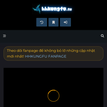
Theo dõi fanpage để không bỏ lỡ những cập nhật
mới nhất!
HHKUNGFU FANPAGE