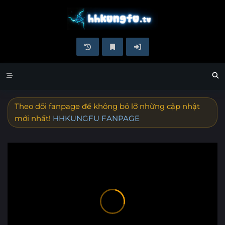
Theo dõi fanpage để không bỏ lỡ những cập nhật
mới nhất!
HHKUNGFU FANPAGE