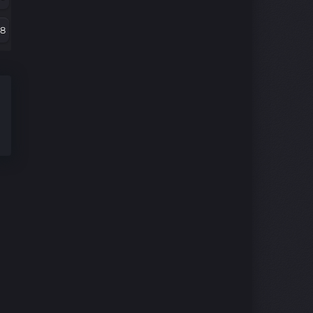
06
78
94
66
2
54
70
42
8
29
46
7
4
05
2
3
0
1