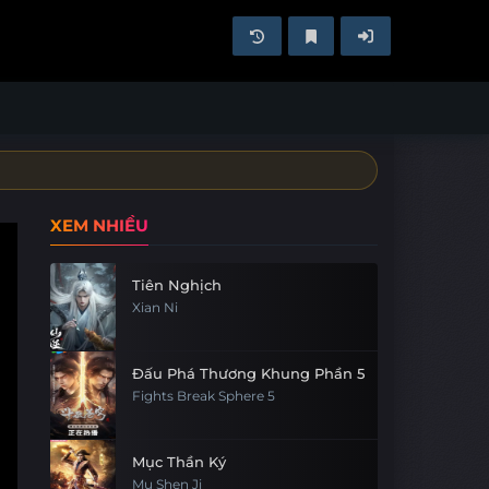
XEM NHIỀU
Tiên Nghịch
Xian Ni
Đấu Phá Thương Khung Phần 5
Fights Break Sphere 5
Mục Thần Ký
Mu Shen Ji