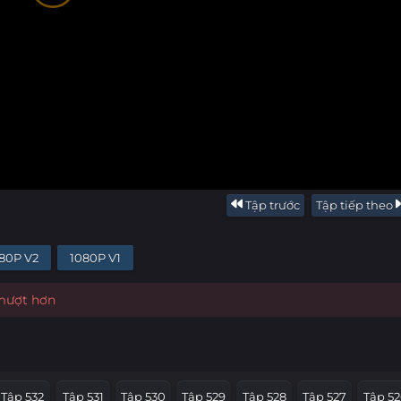
Tập trước
Tập tiếp theo
80P V2
1080P V1
 mượt hơn
Tập 532
Tập 531
Tập 530
Tập 529
Tập 528
Tập 527
Tập 52