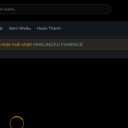
ật
Xem Nhiều
Hoàn Thành
 nhật mới nhất!
HHKUNGFU FANPAGE