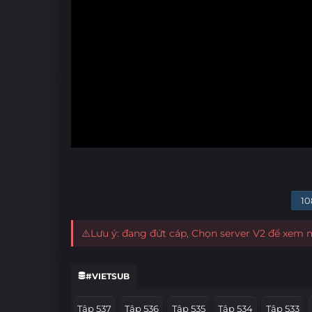
10
⚠️Lưu ý: đang đứt cáp, Chọn server V2 để xem
#VIETSUB
Tập 537
Tập 536
Tập 535
Tập 534
Tập 533