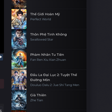
Thế Giới Hoàn Mỹ
Perfect World
Thôn Phệ Tinh Không
Swallowed Star
Phàm Nhân Tu Tiên
Fan Ren Xiu Xian Zhuan
Đấu La Đại Lục 2: Tuyệt Thế
Đường Môn
Douluo Dalu 2: Jue Shi Tang Men
Già Thiên
Zhe Tian
6