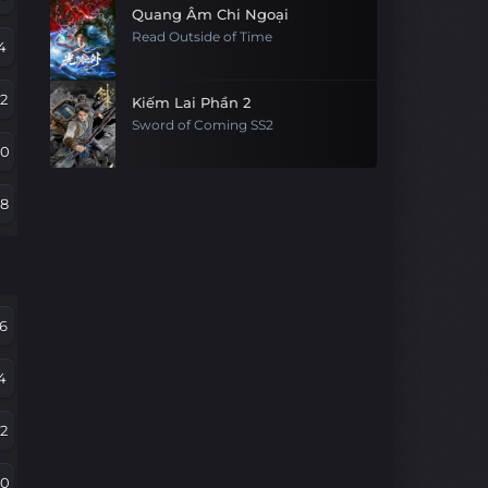
Quang Âm Chi Ngoại
Read Outside of Time
4
2
Kiếm Lai Phần 2
Sword of Coming SS2
90
78
66
54
6
42
4
30
2
8
90