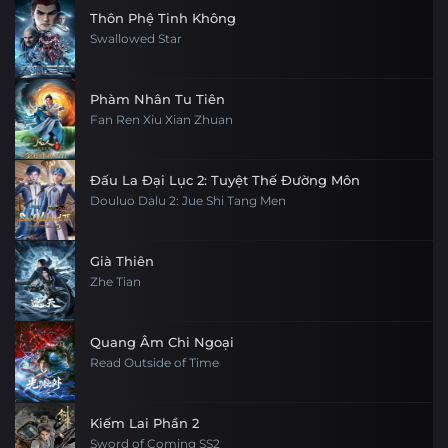
Thôn Phệ Tinh Không
Swallowed Star
Phàm Nhân Tu Tiên
Fan Ren Xiu Xian Zhuan
Đấu La Đại Lục 2: Tuyệt Thế Đường Môn
Douluo Dalu 2: Jue Shi Tang Men
Già Thiên
Zhe Tian
Quang Âm Chi Ngoại
Read Outside of Time
Kiếm Lai Phần 2
Sword of Coming SS2