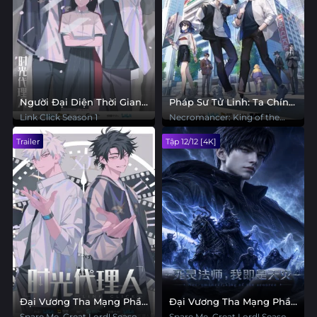
Người Đại Diện Thời Gian
Pháp Sư Tử Linh: Ta Chính
Phần 1
Là Thiên Tai
Link Click Season 1
Necromancer: King of the
Scourge
Trailer
Tập 12/12 [4K]
Đại Vương Tha Mạng Phần
Đại Vương Tha Mạng Phần
3
2