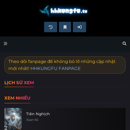
Theo dõi fanpage để không bỏ lỡ những cập nhật
mới nhất!
HHKUNGFU FANPAGE
LỊCH SỬ XEM
XEM NHIỀU
Tiên Nghịch
Xian Ni