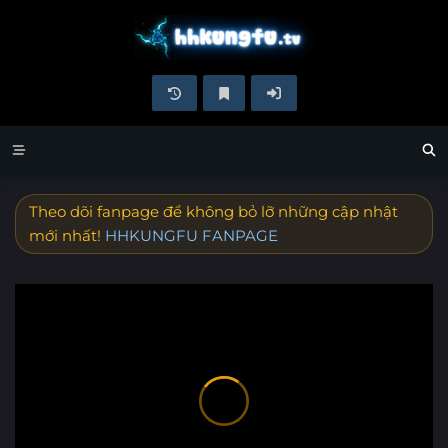
Theo dõi fanpage để không bỏ lỡ những cập nhật
mới nhất!
HHKUNGFU FANPAGE