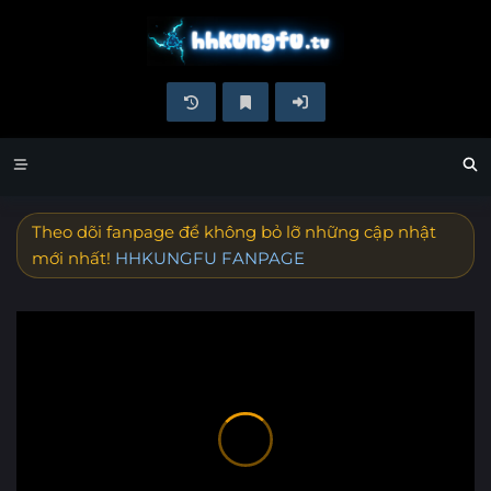
Theo dõi fanpage để không bỏ lỡ những cập nhật
mới nhất!
HHKUNGFU FANPAGE