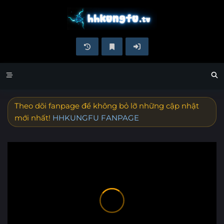
Theo dõi fanpage để không bỏ lỡ những cập nhật
mới nhất!
HHKUNGFU FANPAGE