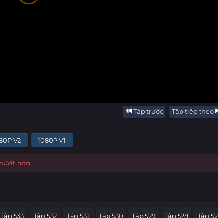
Tập trước
Tập tiếp theo
80P V2
1080P V1
 mượt hơn
Tập 533
Tập 532
Tập 531
Tập 530
Tập 529
Tập 528
Tập 52