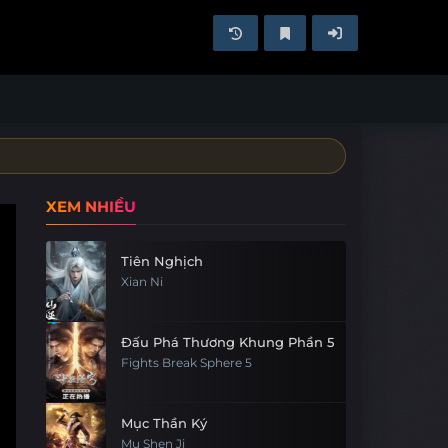
XEM NHIỀU
Tiên Nghịch
Xian Ni
Đấu Phá Thương Khung Phần 5
Fights Break Sphere 5
Mục Thần Ký
Mu Shen Ji