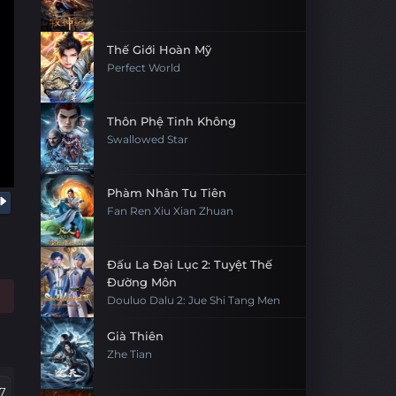
Thế Giới Hoàn Mỹ
Perfect World
Thôn Phệ Tinh Không
Swallowed Star
Phàm Nhân Tu Tiên
Fan Ren Xiu Xian Zhuan
Đấu La Đại Lục 2: Tuyệt Thế
Đường Môn
Douluo Dalu 2: Jue Shi Tang Men
Già Thiên
Zhe Tian
7