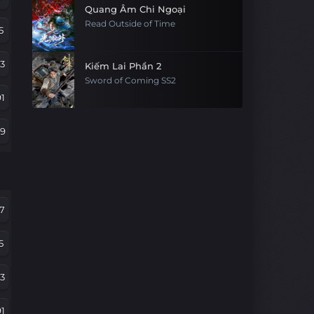
Quang Âm Chi Ngoại
Read Outside of Time
5
3
Kiếm Lai Phần 2
Sword of Coming SS2
1
79
67
5
7
43
5
1
3
9
1