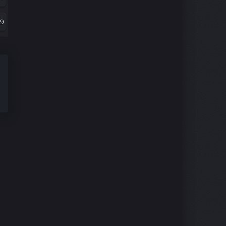
07
79
5
67
3
5
1
43
9
30
7
8
5
06
3
94
1
2