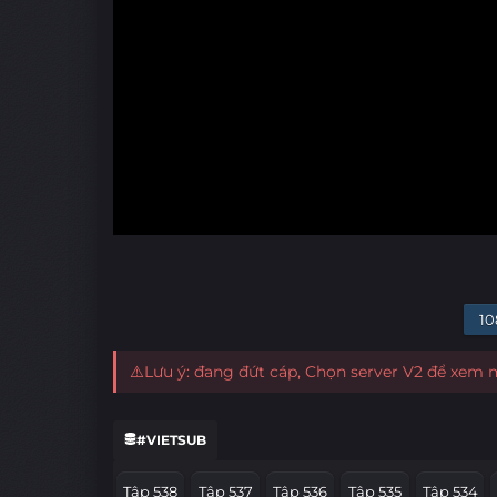
10
⚠️Lưu ý: đang đứt cáp, Chọn server V2 để xem
#VIETSUB
Tập 538
Tập 537
Tập 536
Tập 535
Tập 534