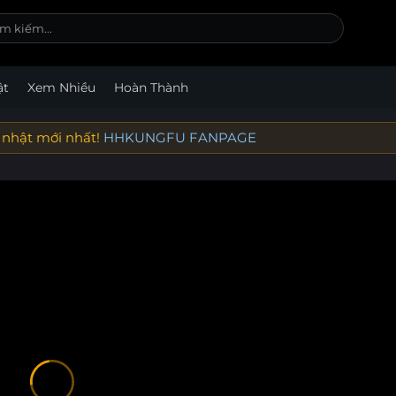
ật
Xem Nhiều
Hoàn Thành
 nhật mới nhất!
HHKUNGFU FANPAGE