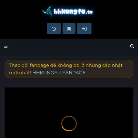
Theo dõi fanpage để không bỏ lỡ những cập nhật
mới nhất!
HHKUNGFU FANPAGE