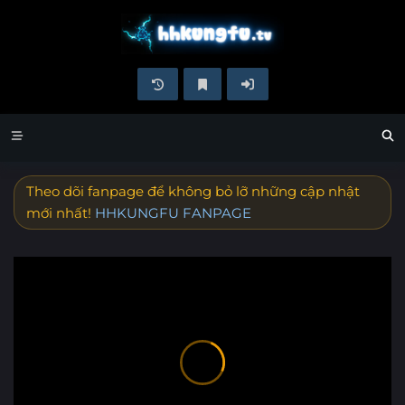
Theo dõi fanpage để không bỏ lỡ những cập nhật
mới nhất!
HHKUNGFU FANPAGE