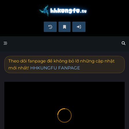
Theo dõi fanpage để không bỏ lỡ những cập nhật
mới nhất!
HHKUNGFU FANPAGE