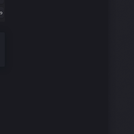
07
79
5
67
3
5
1
43
9
30
7
8
5
06
3
94
1
2