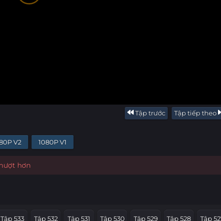
Tập trước
Tập tiếp theo
80P V2
1080P V1
 mượt hơn
Tập 533
Tập 532
Tập 531
Tập 530
Tập 529
Tập 528
Tập 52