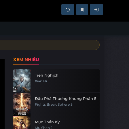
XEM NHIỀU
Tiên Nghịch
Xian Ni
Đấu Phá Thương Khung Phần 5
Fights Break Sphere 5
Mục Thần Ký
Mu Shen Ji