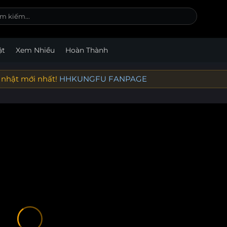
ật
Xem Nhiều
Hoàn Thành
 nhật mới nhất!
HHKUNGFU FANPAGE