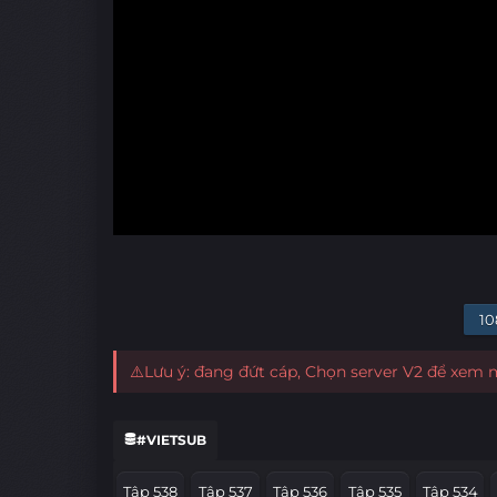
10
⚠️Lưu ý: đang đứt cáp, Chọn server V2 để xem
#VIETSUB
Tập 538
Tập 537
Tập 536
Tập 535
Tập 534