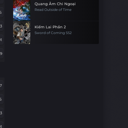
Quang Âm Chi Ngoại
Read Outside of Time
5
3
Kiếm Lai Phần 2
Sword of Coming SS2
1
79
67
5
7
43
5
1
3
9
1