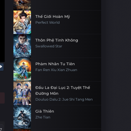
Thế Giới Hoàn Mỹ
Perfect World
Thôn Phệ Tinh Không
Swallowed Star
Phàm Nhân Tu Tiên
Fan Ren Xiu Xian Zhuan
Đấu La Đại Lục 2: Tuyệt Thế
Đường Môn
Douluo Dalu 2: Jue Shi Tang Men
Già Thiên
Zhe Tian
7