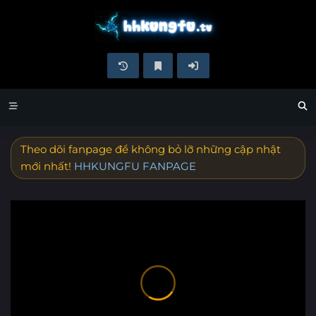
Theo dõi fanpage để không bỏ lỡ những cập nhật
mới nhất!
HHKUNGFU FANPAGE