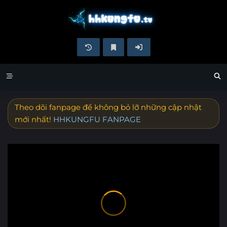
Theo dõi fanpage để không bỏ lỡ những cập nhật
mới nhất!
HHKUNGFU FANPAGE