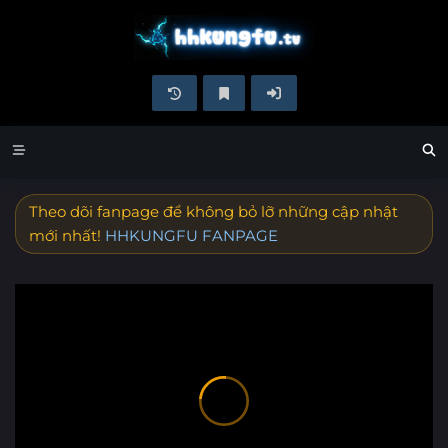
Theo dõi fanpage để không bỏ lỡ những cập nhật
mới nhất!
HHKUNGFU FANPAGE