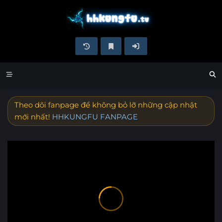
Theo dõi fanpage để không bỏ lỡ những cập nhật
mới nhất!
HHKUNGFU FANPAGE