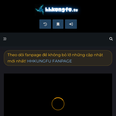
Theo dõi fanpage để không bỏ lỡ những cập nhật
mới nhất!
HHKUNGFU FANPAGE