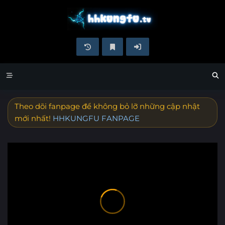
Theo dõi fanpage để không bỏ lỡ những cập nhật
mới nhất!
HHKUNGFU FANPAGE