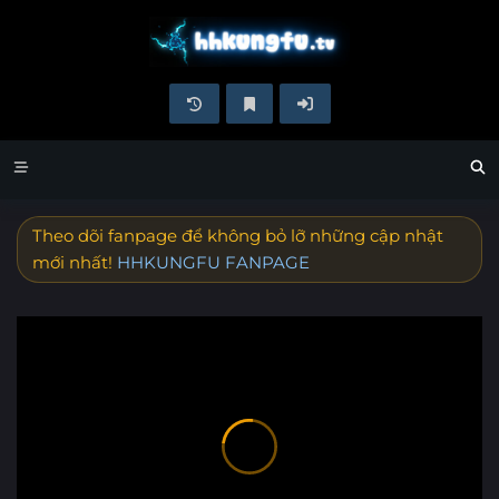
Theo dõi fanpage để không bỏ lỡ những cập nhật
mới nhất!
HHKUNGFU FANPAGE