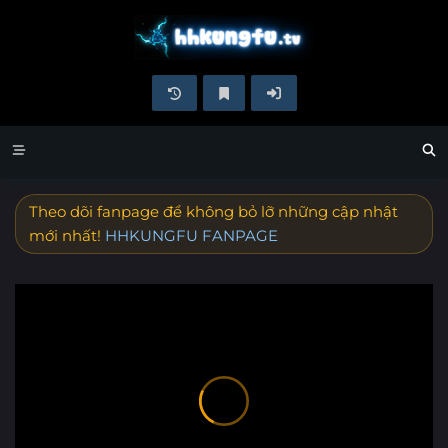
Theo dõi fanpage để không bỏ lỡ những cập nhật
mới nhất!
HHKUNGFU FANPAGE