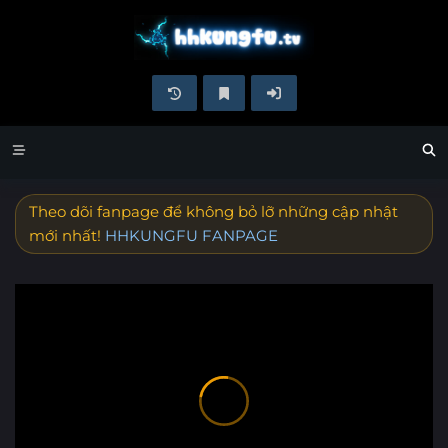
Theo dõi fanpage để không bỏ lỡ những cập nhật
mới nhất!
HHKUNGFU FANPAGE