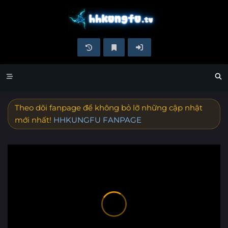
Theo dõi fanpage để không bỏ lỡ những cập nhật
mới nhất!
HHKUNGFU FANPAGE