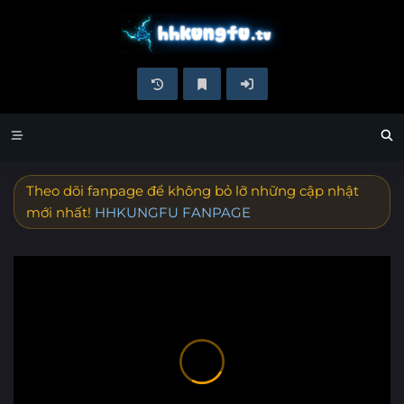
Theo dõi fanpage để không bỏ lỡ những cập nhật
mới nhất!
HHKUNGFU FANPAGE