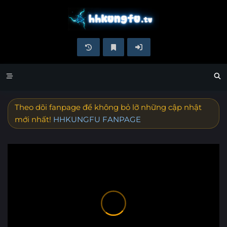
Theo dõi fanpage để không bỏ lỡ những cập nhật
mới nhất!
HHKUNGFU FANPAGE