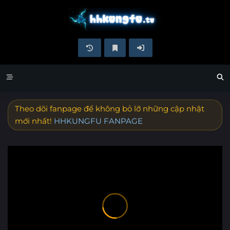
Theo dõi fanpage để không bỏ lỡ những cập nhật
mới nhất!
HHKUNGFU FANPAGE