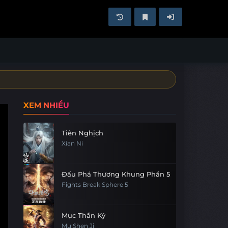
XEM NHIỀU
Tiên Nghịch
Xian Ni
Đấu Phá Thương Khung Phần 5
Fights Break Sphere 5
Mục Thần Ký
Mu Shen Ji