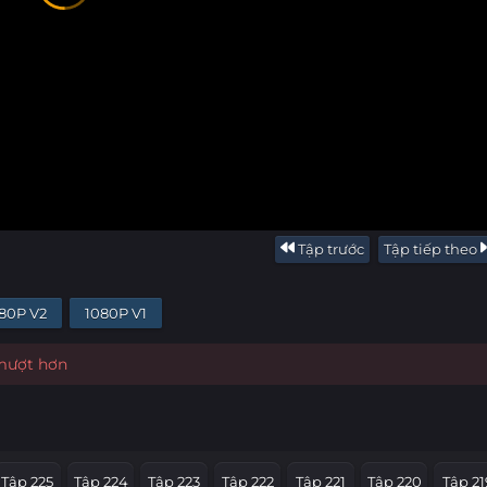
Tập trước
Tập tiếp theo
80P V2
1080P V1
 mượt hơn
Tập 225
Tập 224
Tập 223
Tập 222
Tập 221
Tập 220
Tập 21