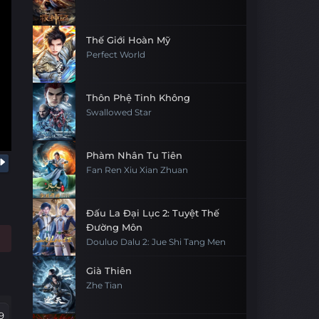
Thế Giới Hoàn Mỹ
Perfect World
Thôn Phệ Tinh Không
Swallowed Star
Phàm Nhân Tu Tiên
Fan Ren Xiu Xian Zhuan
Đấu La Đại Lục 2: Tuyệt Thế
Đường Môn
Douluo Dalu 2: Jue Shi Tang Men
Già Thiên
Zhe Tian
9