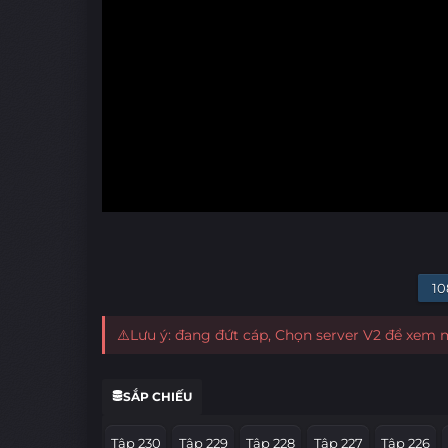
10
⚠️Lưu ý: đang đứt cáp, Chọn server V2 để xem
SẮP CHIẾU
Tập 230
Tập 229
Tập 228
Tập 227
Tập 226