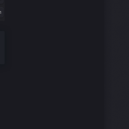
9
1
7
9
5
7
3
5
1
3
9
1
7
9
5
7
5