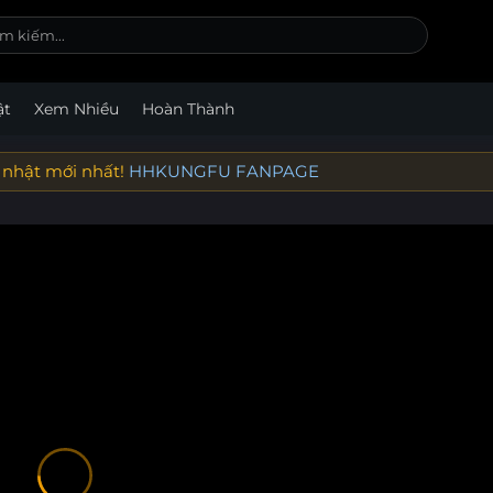
ật
Xem Nhiều
Hoàn Thành
 nhật mới nhất!
HHKUNGFU FANPAGE