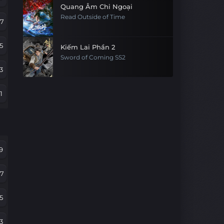
Quang Âm Chi Ngoại
Read Outside of Time
07
5
Kiếm Lai Phần 2
Sword of Coming SS2
3
1
9
7
9
5
07
3
5
1
3