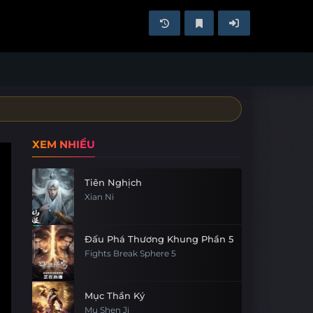
XEM NHIỀU
Tiên Nghịch
Xian Ni
Đấu Phá Thương Khung Phần 5
Fights Break Sphere 5
Mục Thần Ký
Mu Shen Ji