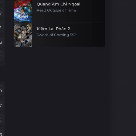
Quang Âm Chi Ngoại
Read Outside of Time
7
5
Kiếm Lai Phần 2
Sword of Coming SS2
3
1
9
7
9
5
7
3
5
1
3