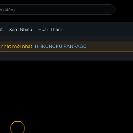
ật
Xem Nhiều
Hoàn Thành
 nhật mới nhất!
HHKUNGFU FANPAGE