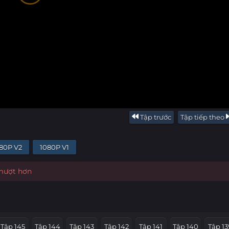
Tập trước
Tập tiếp theo
80P V2
1080P V1
 mượt hơn
Tập 145
Tập 144
Tập 143
Tập 142
Tập 141
Tập 140
Tập 13