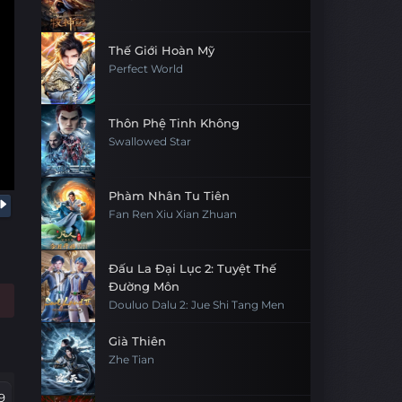
Thế Giới Hoàn Mỹ
Perfect World
Thôn Phệ Tinh Không
Swallowed Star
Phàm Nhân Tu Tiên
Fan Ren Xiu Xian Zhuan
Đấu La Đại Lục 2: Tuyệt Thế
Đường Môn
Douluo Dalu 2: Jue Shi Tang Men
Già Thiên
Zhe Tian
9