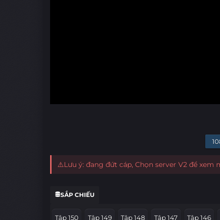
10
⚠️Lưu ý: đang đứt cáp, Chọn server V2 để xem
SẮP CHIẾU
Tập 150
Tập 149
Tập 148
Tập 147
Tập 146