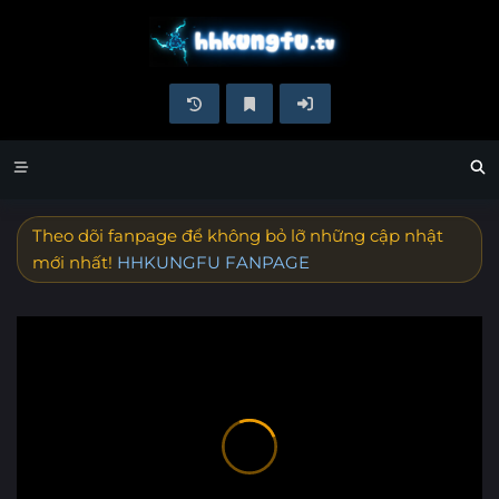
Theo dõi fanpage để không bỏ lỡ những cập nhật
mới nhất!
HHKUNGFU FANPAGE