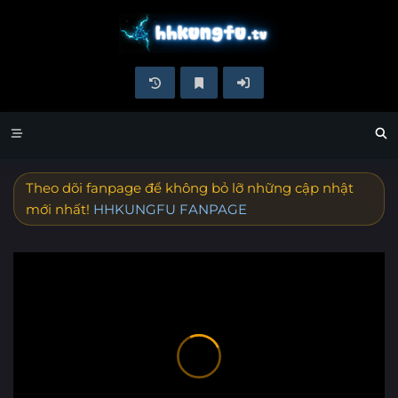
Theo dõi fanpage để không bỏ lỡ những cập nhật
mới nhất!
HHKUNGFU FANPAGE