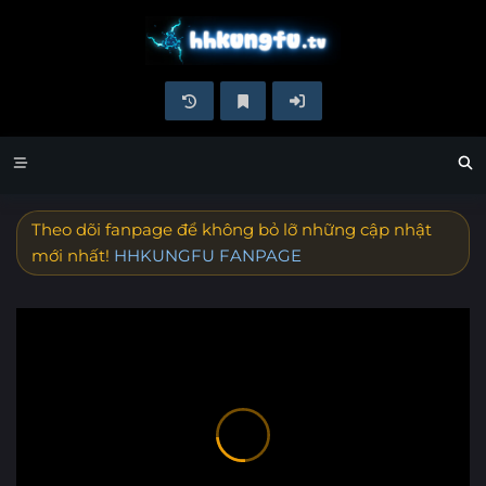
Theo dõi fanpage để không bỏ lỡ những cập nhật
mới nhất!
HHKUNGFU FANPAGE