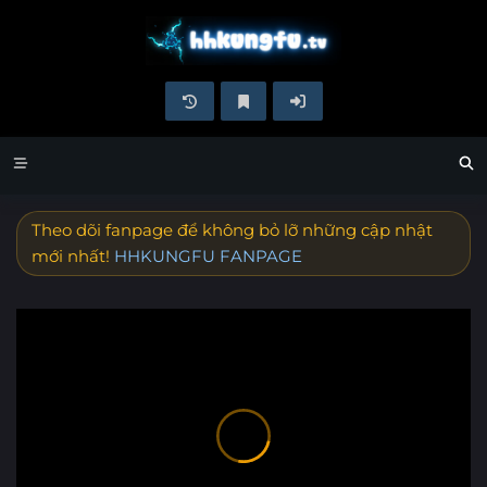
Theo dõi fanpage để không bỏ lỡ những cập nhật
mới nhất!
HHKUNGFU FANPAGE