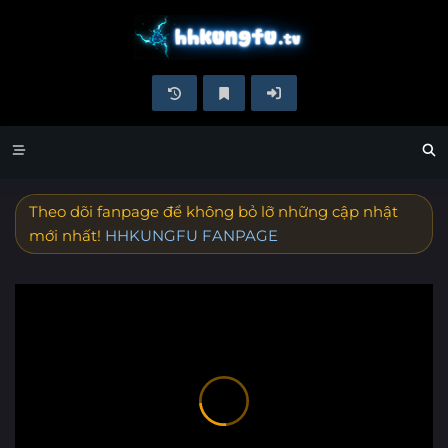
Theo dõi fanpage để không bỏ lỡ những cập nhật
mới nhất!
HHKUNGFU FANPAGE