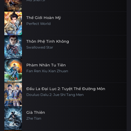
Tập 6
Tập 5
Tập 4
Tập 3
Tập 30
Tập 29
Tập 28
Tập 27
Thế Giới Hoàn Mỹ
Tập 2
Tập 1
Perfect World
Tập 26
Tập 25
Tập 24
Tập 23
Tập 22
Tập 21
Tập 20
Tập 19
Thôn Phệ Tinh Không
Swallowed Star
Tập 18
Tập 17
Tập 16
Tập 15
Phàm Nhân Tu Tiên
Tập 14
Tập 13
Tập 12
Tập 11
Fan Ren Xiu Xian Zhuan
Tập 10
Tập 9
Tập 8
Tập 7
Đấu La Đại Lục 2: Tuyệt Thế Đường Môn
Tập 6
Douluo Dalu 2: Jue Shi Tang Men
Tập 5
Tập 4
Tập 3
Tập 2
Tập 1
Già Thiên
Zhe Tian