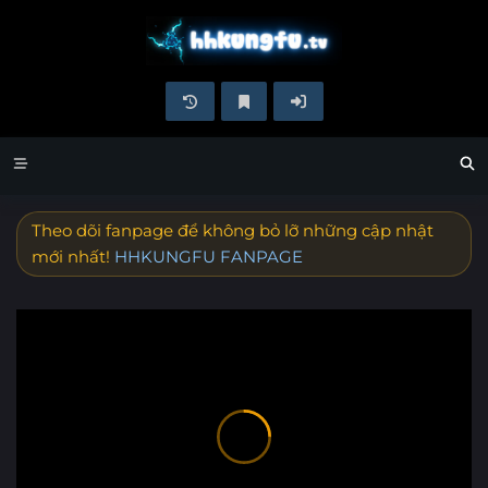
Theo dõi fanpage để không bỏ lỡ những cập nhật
mới nhất!
HHKUNGFU FANPAGE