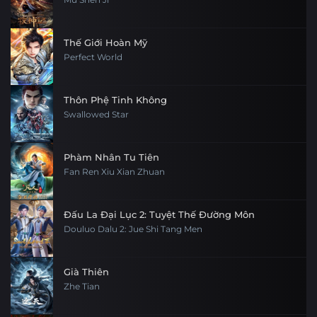
Tập 6
Tập 5
Tập 4
Tập 3
Tập 30
Tập 29
Tập 28
Tập 27
Thế Giới Hoàn Mỹ
Tập 2
Tập 1
Perfect World
Tập 26
Tập 25
Tập 24
Tập 23
Tập 22
Tập 21
Tập 20
Tập 19
Thôn Phệ Tinh Không
Swallowed Star
Tập 18
Tập 17
Tập 16
Tập 15
Phàm Nhân Tu Tiên
Tập 14
Tập 13
Tập 12
Tập 11
Fan Ren Xiu Xian Zhuan
Tập 10
Tập 9
Tập 8
Tập 7
Đấu La Đại Lục 2: Tuyệt Thế Đường Môn
Tập 6
Douluo Dalu 2: Jue Shi Tang Men
Tập 5
Tập 4
Tập 3
Tập 2
Tập 1
Già Thiên
Zhe Tian