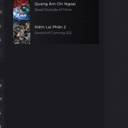
Quang Âm Chi Ngoại
Read Outside of Time
7
5
Kiếm Lai Phần 2
Sword of Coming SS2
3
1
9
7
9
5
7
3
5
1
3