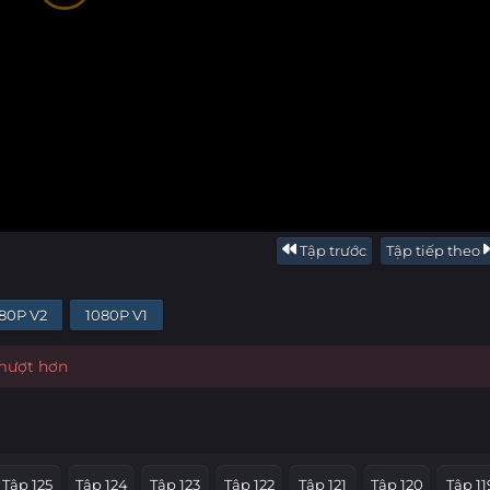
Tập trước
Tập tiếp theo
80P V2
1080P V1
 mượt hơn
Tập 125
Tập 124
Tập 123
Tập 122
Tập 121
Tập 120
Tập 11