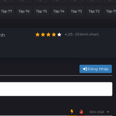
Tập 5
Tập 4
Tập 3
Tập 2
Tập 1
Tập 77
Tập 76
Tập 75
Tập 74
Tập 73
Tập 72
Tập 7
Tập 65
Tập 64
Tập 63
Tập 62
Tập 61
Tập 60
Tập 5
nh
4.2/5 - (13 bình chọn)
Tập 53
Tập 52
Tập 51
Tập 50
Tập 49
Tập 48
Tập 4
Tập 41
Tập 40
Tập 39
Tập 38
Tập 37
Tập 36
Tập 3
Tập 29
Tập 28
Tập 27
Tập 26
Tập 25
Tập 24
Tập 2
Đăng Nhập
Tập 17
Tập 16
Tập 15
Tập 14
Tập 13
Tập 12
Tập 1
Tập 5
Tập 4
Tập 3
Tập 2
Tập 1
Mới nhất