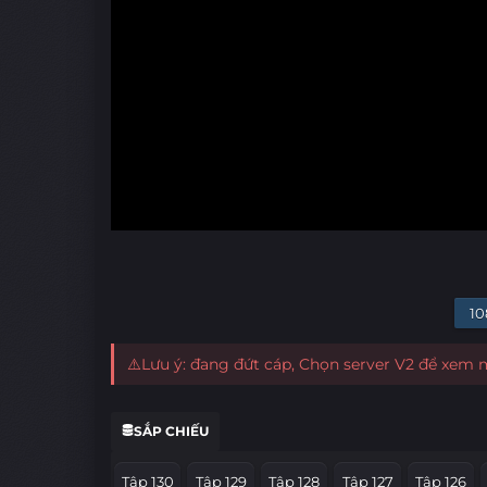
10
⚠️Lưu ý: đang đứt cáp, Chọn server V2 để xem
SẮP CHIẾU
Tập 130
Tập 129
Tập 128
Tập 127
Tập 126