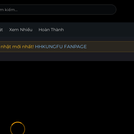
ật
Xem Nhiều
Hoàn Thành
 nhật mới nhất!
HHKUNGFU FANPAGE