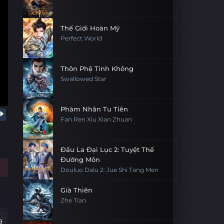
Thế Giới Hoàn Mỹ
Perfect World
Thôn Phệ Tinh Không
Swallowed Star
Phàm Nhân Tu Tiên
Fan Ren Xiu Xian Zhuan
Đấu La Đại Lục 2: Tuyệt Thế
Đường Môn
Douluo Dalu 2: Jue Shi Tang Men
Già Thiên
Zhe Tian
9