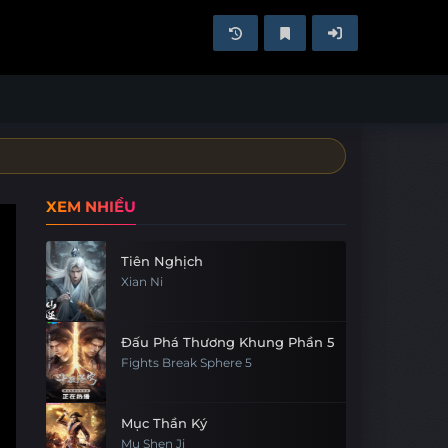
XEM NHIỀU
Tiên Nghịch
Xian Ni
Đấu Phá Thương Khung Phần 5
Fights Break Sphere 5
Mục Thần Ký
Mu Shen Ji