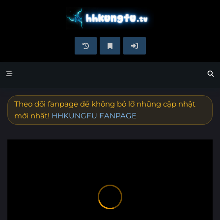
Theo dõi fanpage để không bỏ lỡ những cập nhật
mới nhất!
HHKUNGFU FANPAGE