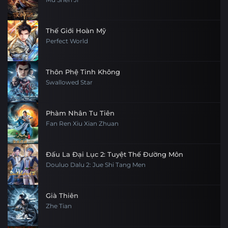
Tập 6
Tập 5
Tập 4
Tập 3
Tập 30
Tập 29
Tập 28
Tập 27
Thế Giới Hoàn Mỹ
Tập 2
Tập 1
Perfect World
Tập 26
Tập 25
Tập 24
Tập 23
Tập 22
Tập 21
Tập 20
Tập 19
Thôn Phệ Tinh Không
Swallowed Star
Tập 18
Tập 17
Tập 16
Tập 15
Phàm Nhân Tu Tiên
Tập 14
Tập 13
Tập 12
Tập 11
Fan Ren Xiu Xian Zhuan
Tập 10
Tập 9
Tập 8
Tập 7
Đấu La Đại Lục 2: Tuyệt Thế Đường Môn
Tập 6
Douluo Dalu 2: Jue Shi Tang Men
Tập 5
Tập 4
Tập 3
Tập 2
Tập 1
Già Thiên
Zhe Tian