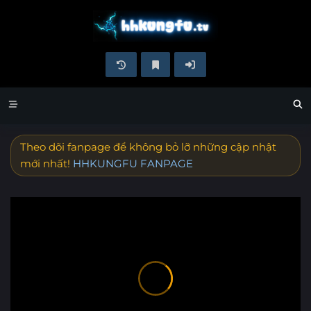
Theo dõi fanpage để không bỏ lỡ những cập nhật
mới nhất!
HHKUNGFU FANPAGE