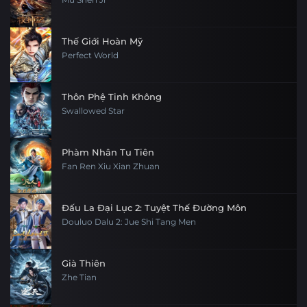
Tập 6
Tập 5
Tập 4
Tập 3
Tập 30
Tập 29
Tập 28
Tập 27
Thế Giới Hoàn Mỹ
Tập 2
Tập 1
Perfect World
Tập 26
Tập 25
Tập 24
Tập 23
Tập 22
Tập 21
Tập 20
Tập 19
Thôn Phệ Tinh Không
Swallowed Star
Tập 18
Tập 17
Tập 16
Tập 15
Phàm Nhân Tu Tiên
Tập 14
Tập 13
Tập 12
Tập 11
Fan Ren Xiu Xian Zhuan
Tập 10
Tập 9
Tập 8
Tập 7
Đấu La Đại Lục 2: Tuyệt Thế Đường Môn
Tập 6
Douluo Dalu 2: Jue Shi Tang Men
Tập 5
Tập 4
Tập 3
Tập 2
Tập 1
Già Thiên
Zhe Tian