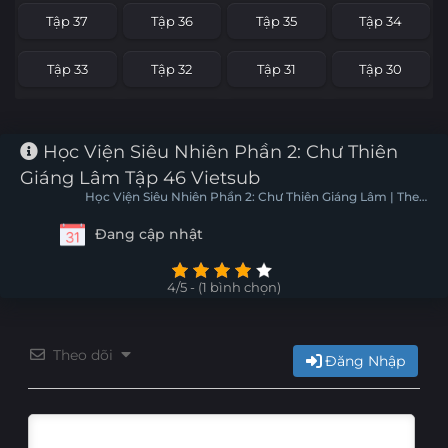
Tập 37
Tập 36
Tập 35
Tập 34
Tập 33
Tập 32
Tập 31
Tập 30
Tập 29
Tập 28
Tập 27
Tập 26
Học Viện Siêu Nhiên Phần 2: Chư Thiên
Tập 25
Tập 24
Tập 23
Tập 22
Giáng Lâm Tập 46 Vietsub
Học Viện Siêu Nhiên Phần 2: Chư Thiên Giáng Lâm | The
Tập 21
Tập 20
Tập 19
Tập 18
Arrival Of Deities: The Black Troop 2
Đang cập nhật
Tập 17
Tập 16
Tập 15
Tập 14
4/5 - (1 bình chọn)
Tập 13
Tập 12
Tập 11
Tập 10
Theo dõi
Tập 9
Tập 8
Tập 7
Tập 6
Đăng Nhập
Tập 5
Tập 4
Tập 3
Tập 2