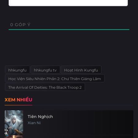
Tập 1
0
GÓP Ý
hhkungfu
hhkungfu tv
Hoạt Hình Kungfu
Học Viện Siêu Nhiên Phần 2: Chư Thiên Giáng Lâm
The Arrival Of Deities: The Black Troop 2
XEM NHIỀU
Tiên Nghịch
Xian Ni