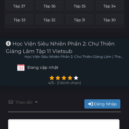
Tập 37
Tập 36
Tập 35
Tập 34
Tập 33
Tập 32
Tập 31
Tập 30
Tập 29
Tập 28
Tập 27
Tập 26
Học Viện Siêu Nhiên Phần 2: Chư Thiên
Tập 25
Tập 24
Tập 23
Tập 22
Giáng Lâm Tập 11 Vietsub
Học Viện Siêu Nhiên Phần 2: Chư Thiên Giáng Lâm | The
Tập 21
Tập 20
Tập 19
Tập 18
Arrival Of Deities: The Black Troop 2
Đang cập nhật
Tập 17
Tập 16
Tập 15
Tập 14
4/5 - (1 bình chọn)
Tập 13
Tập 12
Tập 11
Tập 10
Theo dõi
Tập 9
Tập 8
Tập 7
Tập 6
Đăng Nhập
Tập 5
Tập 4
Tập 3
Tập 2