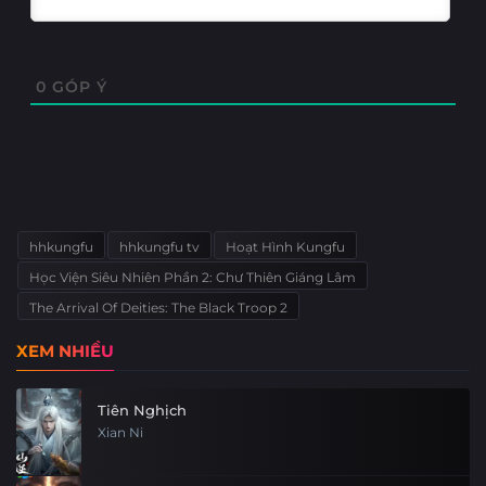
Tập 1
0
GÓP Ý
hhkungfu
hhkungfu tv
Hoạt Hình Kungfu
Học Viện Siêu Nhiên Phần 2: Chư Thiên Giáng Lâm
The Arrival Of Deities: The Black Troop 2
XEM NHIỀU
Tiên Nghịch
Xian Ni